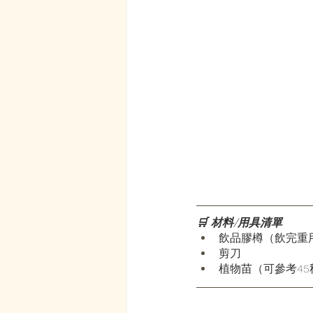
🛒 材料/用具清單
飲品膠樽（飲完重
剪刀
植物苗（可參考4