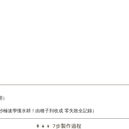
用）
5秒極速學懂水耕！由種子到收成 零失敗全記錄）
👩‍👧‍👦 7步製作過程