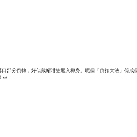
樽口部分倒轉，好似戴帽咁笠返入樽身。呢個「倒扣大法」係成個
🙏