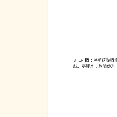
STEP 2️⃣：
將剪落嚟嘅
絲、零膠水，夠晒佛系！