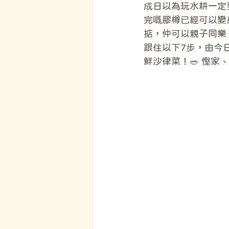
成日以為玩水耕一定
完嘅膠樽已經可以變
掂，仲可以親子同樂
跟住以下7步，由今
鮮沙律菜！🥗 慳家