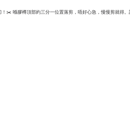
刀！✂️ 喺膠樽頂部約三分一位置落剪，唔好心急，慢慢剪就得