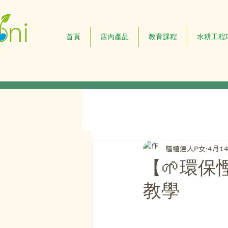
首頁
店內產品
教育課程
水耕工程
種植達人P女
4月1
【🌱環保
教學