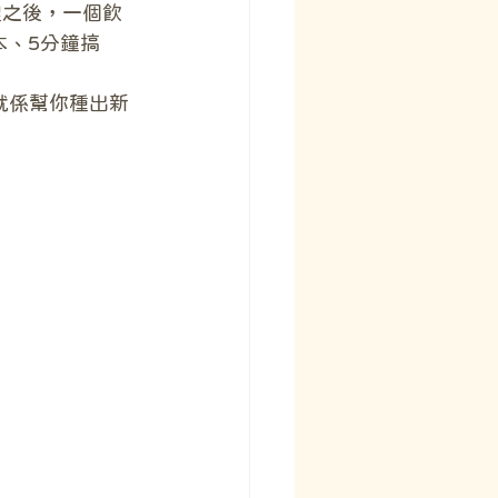
理之後，一個飲
本、5分鐘搞
就係幫你種出新