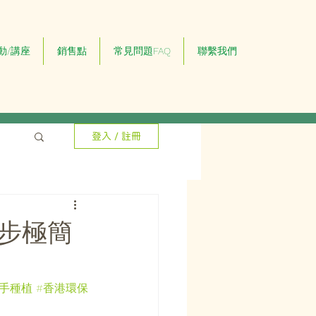
動/講座
銷售點
常見問題FAQ
聯繫我們
登入 / 註冊
7步極簡
新手種植
#香港環保