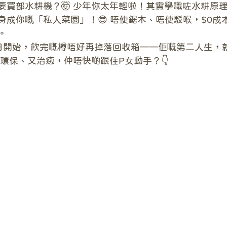
要買部水耕機？🤯 少年你太年輕啦！其實學識咗水耕原
身成你嘅「私人菜園」！😎 唔使鋸木、唔使駁喉，$0成
。
日開始，飲完嘅樽唔好再掉落回收箱——佢嘅第二人生，
、環保、又治癒，仲唔快啲跟住P女動手？👇