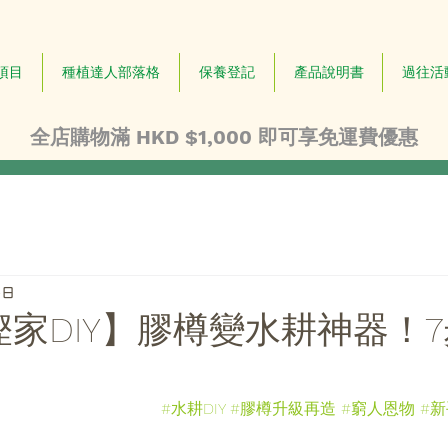
項目
種植達人部落格
保養登記
產品說明書
過往活
全店購物滿 HKD $1,000 即可享免運費優惠
4日
慳家DIY】膠樽變水耕神器！
#水耕DIY
#膠樽升級再造
#窮人恩物
#