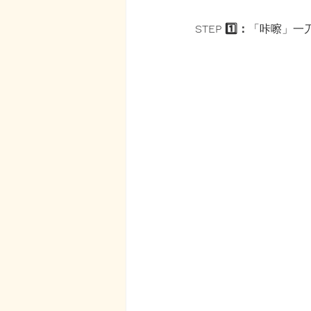
STEP 1️⃣：
「咔嚓」一