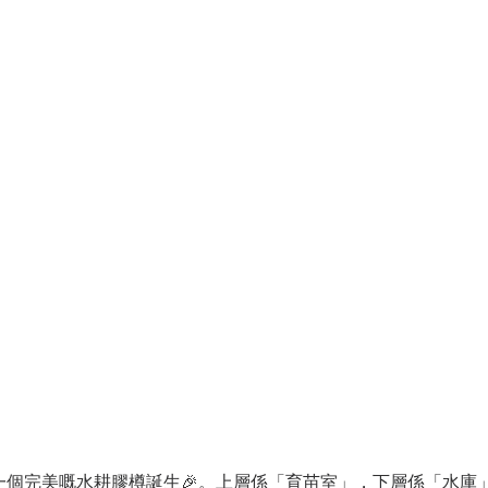
一個完美嘅水耕膠樽誕生🎉。上層係「育苗室」，下層係「水庫」