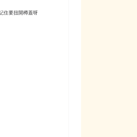
。記住要扭開樽蓋呀