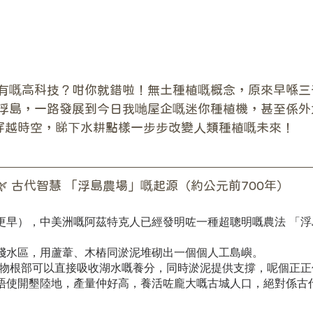
有嘅高科技？咁你就錯啦！無土種植嘅概念，原來早喺三
浮島，一路發展到今日我哋屋企嘅迷你種植機，甚至係外
穿越時空，睇下水耕點樣一步步改變人類種植嘅未來！
🌿 古代智慧 「浮島農場」嘅起源（約公元前700年）
更早），中美洲嘅阿茲特克人已經發明咗一種超聰明嘅農法 「浮
淺水區，用蘆葦、木樁同淤泥堆砌出一個個人工島嶼。
植物根部可以直接吸收湖水嘅養分，同時淤泥提供支撐，呢個正正
唔使開墾陸地，產量仲好高，養活咗龐大嘅古城人口，絕對係古