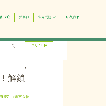
動/講座
銷售點
常見問題FAQ
聯繫我們
登入 / 註冊
場！解鎖
都市農耕
#未來食物