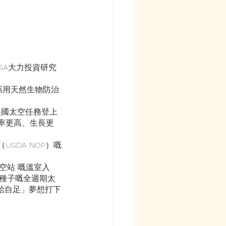
ASA大力投資研究
係用天然生物防治
隨美國太空任務登上
率更高、生長更
SDA NOP）嘅
空站 嘅溫室入
種子嘅全週期太
給自足」夢想打下