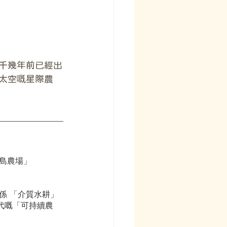
千幾年前已經出
太空嘅星際農
島農場」
係 「介質水耕」
代嘅「可持續農