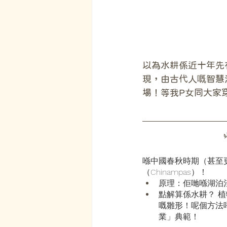
以為水耕係近十年先
現，由古代人嘅智慧
場！等我P女同大家
喺中國春秋時期（甚至
（Chinampas）！
原理：佢哋喺湖泊
點解算係水耕？ 
嘅雛形！呢個方法
業」典範！