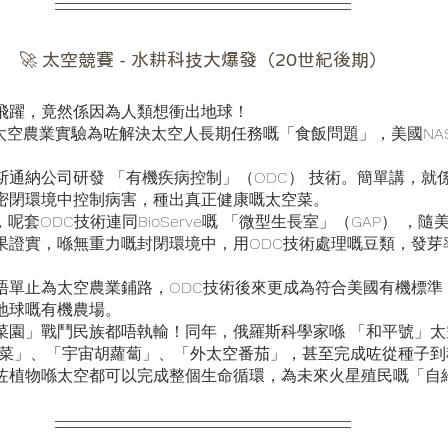
🚀 太空競賽 - 水耕科技大爆發（20世紀後期）
飛躍，竟然係因為人類想衝出地球！
ASA嘅太空農業實驗為咗解決太空人長期任務嘅「食飯問題」，美國N
斯通納公司研發 「有機疾病控制」（ODC） 技術。簡單講，就
密閉環境中控制病害，種出真正健康嘅太空菜。
，呢套ODC技術連同BioServe嘅 「微型生長室」（GAP） ，
果證實，喺無重力嘅封閉環境中，用ODC技術處理嘅豆類，發芽
單止為太空農業鋪路，ODC技術後來更成為符合美國有機標準（U
地球嘅有機農場。
菜園」戰鬥民族都唔執輸！同年，俄羅斯科學家喺 「和平號」太
生菜」、「宇宙胡蘿蔔」、「外太空番茄」，甚至完成咗從種子到
咗植物喺太空都可以完成整個生命循環，為未來火星殖民嘅「自