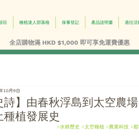
項目
種植達人部落格
保養登記
產品說明書
過往活
全店購物滿 HKD $1,000 即可享免運費優惠
7年10月9日
耕史詩】由春秋浮島到太空農
土種植發展史
#水耕歷史
#太空種植
#農業科技
#