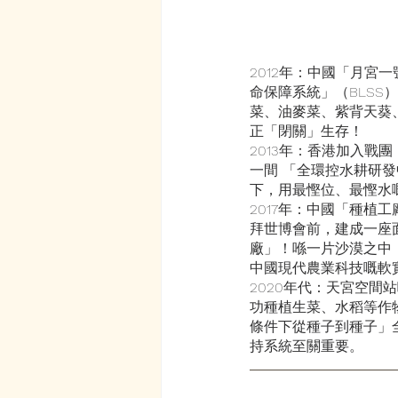
2012年：中國「月宮
命保障系統」（BLSS
菜、油麥菜、紫背天葵
正「閉關」生存！
2013年：香港加入戰
一間 「全環控水耕研
下，用最慳位、最慳水
2017年：中國「種植
拜世博會前，建成一座面
廠」！喺一片沙漠之中
中國現代農業科技嘅軟
2020年代：天宮空
功種植生菜、水稻等作
條件下從種子到種子」
持系統至關重要。