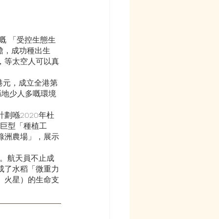
嘅 「受控生態生
艙，成功種出生
，等太空人可以真
港元，成立全港第
喺地少人多嘅環境
劃喺2020年杜
嘅巨型「種植工
綠洲農場」，展示
化。航天員不止成
成了水稻「微重力
、火星）的生命支