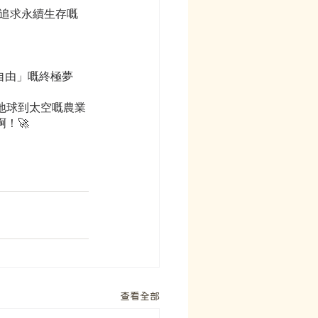
、追求永續生存嘅
自由」嘅終極夢
地球到太空嘅農業
！🚀
查看全部