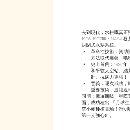
去到現代，水耕嘅真正
1996-1997年：N
封閉式水耕系統。
革命性技術：資助
方法取代農藥，喺
史上首例：1997年
和平號太空站。結
壯、抗病力更強！
意義：呢次成功，唔
重要技術，造福返
同期：俄羅斯嘅「星際
面，成功種出 「月球
空小麥種植實驗！證明
第一支強心針。