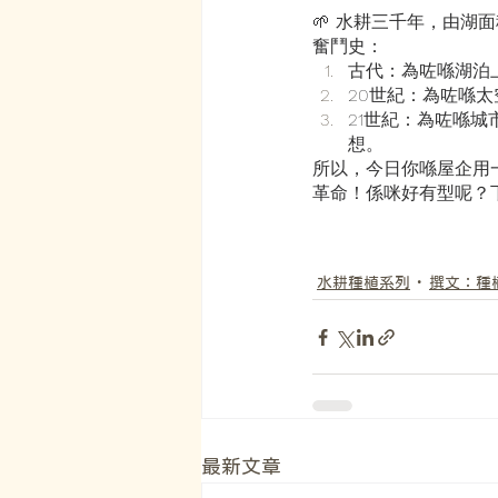
🌱 水耕三千年，由
奮鬥史：
古代：為咗喺湖泊
20世紀：為咗喺
21世紀：為咗喺
想。
所以，今日你喺屋企用
革命！係咪好有型呢？
水耕種植系列
撰文：種
最新文章