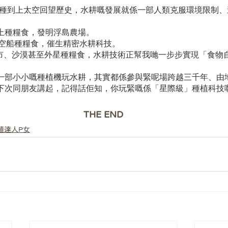
湖面種到上太空回望歷史，水耕嘅發展就係一部人類克服環境限制
上種糧食，發明浮島農場。
太空船種糧食，催生精密水耕科技。
城市、沙漠甚至外星種糧食，水耕技術正幫我哋一步步實現「食物
一部小小嘅種植機玩水耕，其實都係參與緊呢場跨越三千年、由
下次同朋友講起，記得話佢知，你玩緊嘅係「星際級」種植科技啊
THE END
植達人P女