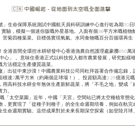
🇨🇳 中國崛起 - 從地面到太空嘅全面進擊
一號」生命保障系統測試中國航天員科研訓練中心進行咗為期30日
） 實驗，模擬一個迷你版嘅外星基地。入面有個36平方米嘅植物
、苦菊四種葉菜。目標係實現氧氣、水同食物嘅百分百循環再生
團！全港首間全環控水耕研發中心香港漁農自然護理處豪擲650萬
發中心」 。意味住香港正式以科技投入都市農業發展，研究點樣
嘅方法穩定生產優質蔬菜。
工廠」出征中東沙漠！中國農業科技公司同杜拜簽署合作備忘錄，計
積達2萬平方米（約兩個足球場！）、投資額高達2.25億港元
，用高科技水耕全年無休生產新鮮蔬菜，將「不毛之地」變成「
實力。
間站嘅「太空菜園」近年，中國「天宮」空間站已將太空種植常態
物，更實現了「從種子到種子」的全生命週期培養，例如在軌完
全生命週期實驗。這些成果對於未來長期深空探索（如登陸月球