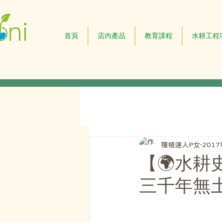
首頁
店內產品
教育課程
水耕工程
種植達人P女
201
【🌍水
三千年無