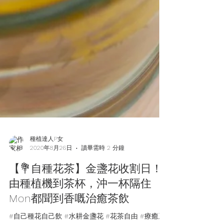
種植達人P女
2020年8月26日
讀畢需時 2 分鐘
【💐自種花茶】金盞花收割日！
由種植機到茶杯，沖一杯隔住
Mon都聞到香嘅治癒茶飲