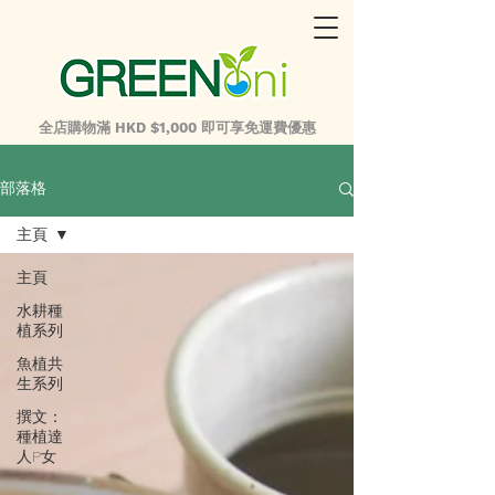
全店購物滿 HKD $1,000 即可享免運費優惠
部落格
主頁
主頁
水耕種
植系列
魚植共
生系列
撰文：
種植達
人P女