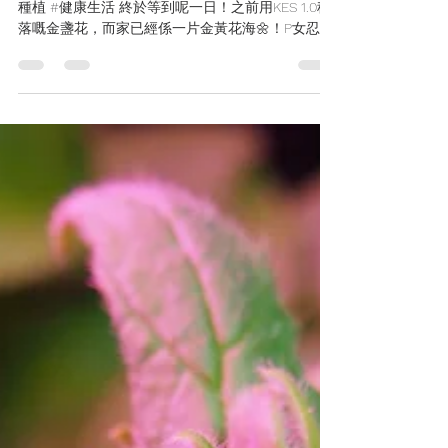
#自己種花自己飲 #水耕金盞花 #花茶自由 #療癒系
種植 #健康生活 終於等到呢一日！之前用KES 1.0種
落嘅金盞花，而家已經係一片金黃花海🌼！P女忍唔
住即刻收割一轉，沖番杯新鮮熱辣嘅自家製金盞花
茶，個種滿足感同香味，真係街買冇得比！成個過
程超治癒，想知點樣可以好似我咁「花茶自由」？
即刻睇落去啦！ ☕️ 點解要飲金盞花茶？唔止好睇咁
簡單！近幾年興起養生花茶，金盞花絕對係「實力
派」代表！佢唔單止顏色鮮艷，仲有超多對打工仔
同都市人超級友善嘅健康功效： 清熱降火：對付香
港嘅濕熱天氣同食多咗煎炸嘢最啱，幫身體「下下
火」。 養肝明目：成日對住電腦手機，眼睛好攰？
金盞花含豐富葉黃素，幫你「照顧靈魂之窗」。 舒
緩安神：睡前飲一杯，有助放鬆心情，同失眠講拜
拜～😴 美容護膚：抗氧化力強，由內靚到外，仲可
以外用敷面，舒緩皮膚敏感。 利尿解毒：促進身體
新陳代謝，幫手排走廢物。 你都快啲用水耕嘅方法
種金盞花，製作一杯屬於你嘅金盞花茶啦～ ⚠️ 溫馨
提示： 首次飲用花茶，建議先試少量，確保沒有過
敏反應。 孕婦、哺乳中女士或正在服用藥物者，飲