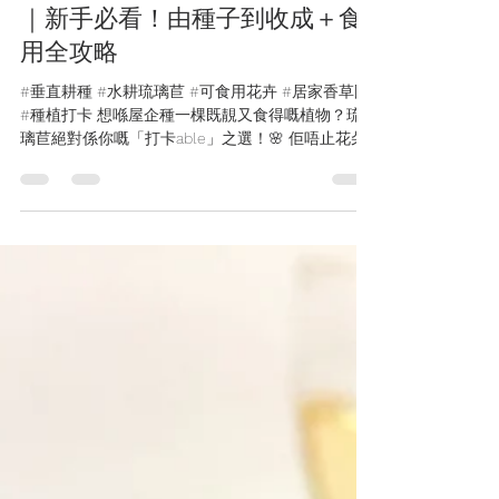
種植達人P女
2020年8月4日
讀畢需時 3 分鐘
【🌱懶人包】垂直農場種琉璃苣
｜新手必看！由種子到收成＋食
用全攻略
#垂直耕種 #水耕琉璃苣 #可食用花卉 #居家香草園
#種植打卡 想喺屋企種一棵既靚又食得嘅植物？琉
璃苣絕對係你嘅「打卡able」之選！🌸 佢唔止花朵
似閃亮嘅琉璃，連葉同花都可以食，味道似青瓜，
清新又特別。今次P女就用KES1.0/2.0垂直農場同大
家分享種植全記錄，等你可以輕鬆擁有屬於自己嘅
「可食用花園」！ 📖 琉璃苣小檔案 外形：植株高
大，通常高60-100厘米，莖葉佈滿細小毛刺，摸上
手有少少「拮拮地」。 花朵：經典係超靚嘅星空藍
色，5片花瓣，但都有粉色或白色變種（今次P女種
嘅就係浪漫粉色！）。夏天係主要花期，但如果環
境溫暖，可以幾乎全年開花。 特性：可以「自花授
粉」，即係同株花朵互相授粉後，會結出似小堅果