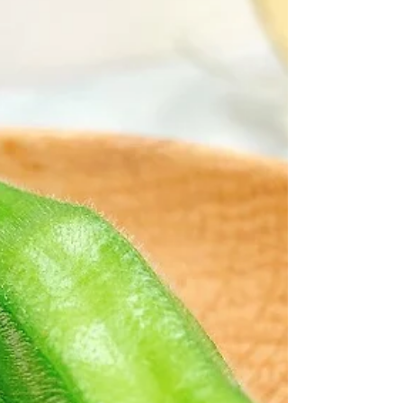
嘅種子，方便你留種下一代！ 💧 水耕關鍵數據 水耕
成功關鍵在於控制營養液濃度（EC值）。記低以下
數值，適時調整： 初期（發芽後）：800 -
1100μS/cm →幼苗BB期，濃度唔好太高，等佢適應
環境。 中期（快速生長）：1100 - 1500μS/cm →植
株開始茂盛，需要更多營養「發育」。記得要打
頂！ 花期：1500 - 180