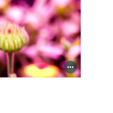
桌」嘅極致新鮮感～立即睇攻略！ 📖 秋葵小檔案：
唔止係「羊角豆」咁簡單！ 別名超多：又叫羊角
豆、咖啡黃葵、毛茄，係近年大熱嘅高纖維、低熱
量健康蔬菜。 植物特性：其實係多年生植物，可以
長到約60cm高（2尺左右）。葉片有粗鋸齒，摸上
手有少少「鞋手」，因為兩面都有細硬毛。 口感特
別：切開有獨特黏液（水溶性膳食纖維），對腸道
健康非常好！ 💧 水耕關鍵數字 用室內水耕種秋葵，
控制營養液濃度（EC值）係成功關鍵： 初期（發芽
後）：EC 500 - 800 μS/cm → 幼苗期要溫柔啲，濃
度唔好太高。 中期（長出多片真葉後）：EC 800 -
1000 μS/cm → 開始快速生長，需要更多營養。記
得要打頂！ 花期 & 結果期：EC 1000 - 1500 μS/cm
→ 準備開花結果，必須轉用 「 瓜果類營養液 」，
幫佢谷大果實！ 🌱 室內種植時間表 & 步驟.