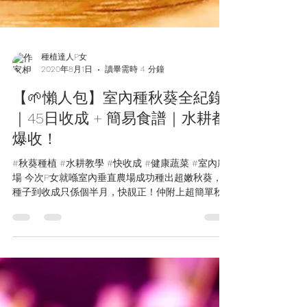
種植達人P女
2020年8月1日
讀畢需時 4 分鐘
【🌱懶人包】室內種秋葵全紀錄
｜45日收成 + 簡易食譜｜水耕都
爆收！
#秋葵種植 #水耕教學 #快收成 #健康蔬菜 #室內農
場 今次P女就喺室內垂直農場成功種出超嫩秋葵，由
種子到收成只係個半月，快靚正！仲附上超簡單秋
葵沙律食譜，等你可以即摘即食，享受「田園到餐